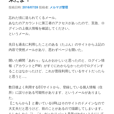
投稿日時:
2016/07/28
投稿者:
メルマガ管理
忘れた頃に送られてくるメール。
あなたのアカウントに第三者のアクセスがあったので、至急、ロ
グインの上個人情報を確認してください。
というメール。
先日も過去に利用したことのある（たぶん）のサイトから上記の
内容で突然メールがあり、思わずページを開いた。
開いた瞬間「あれっ」なんかおかしいと思ったのと、ログイン情
報（アカウントとPW）がすぐにわからなかったのでログインす
ることはなかったけど、これが普段利用しているサイトだったら
と思うと…。
数日後よく利用するECサイトから、登録している個人情報（住
所）に誤りがある可能性があります、というメールがありまし
た。
【こちらから】と書いているURLはそのサイトのドメインなので
大丈夫だと思うけど、前のことがあるので躊躇してしまいます。
もしかしたら「l」「1」だったりパット見気づかないようにして