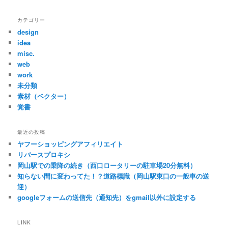
カテゴリー
design
idea
misc.
web
work
未分類
素材（ベクター）
覚書
最近の投稿
ヤフーショッピングアフィリエイト
リバースプロキシ
岡山駅での乗降の続き（西口ロータリーの駐車場20分無料）
知らない間に変わってた！？道路標識（岡山駅東口の一般車の送
迎）
googleフォームの送信先（通知先）をgmail以外に設定する
LINK