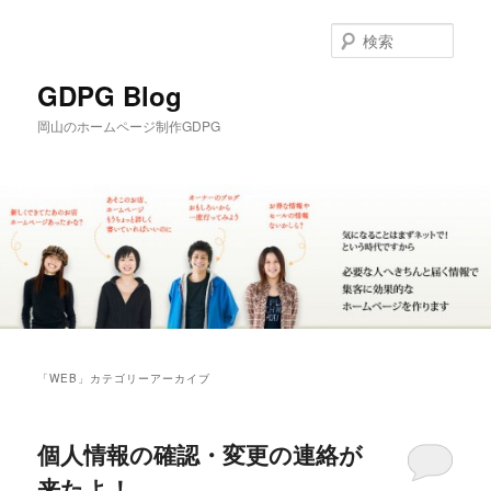
メ
サ
イ
ブ
検
ン
コ
索
コ
ン
GDPG Blog
ン
テ
岡山のホームページ制作GDPG
テ
ン
ン
ツ
ツ
へ
へ
移
移
動
動
メ
イ
「
WEB
」カテゴリーアーカイブ
ン
メ
ニ
個人情報の確認・変更の連絡が
ュ
ー
来たよ！