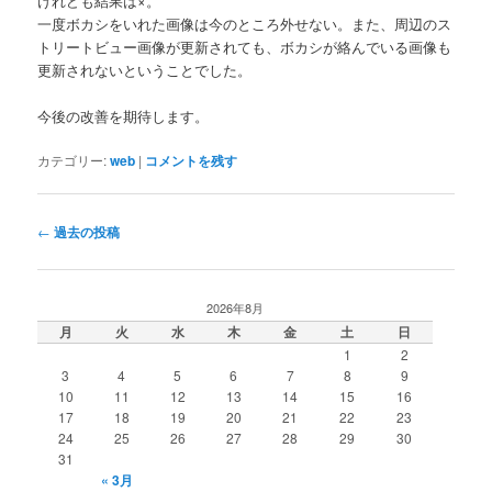
けれども結果は×。
一度ボカシをいれた画像は今のところ外せない。また、周辺のス
トリートビュー画像が更新されても、ボカシが絡んでいる画像も
更新されないということでした。
今後の改善を期待します。
カテゴリー:
web
|
コメントを残す
投
←
過去の投稿
稿
ナ
ビ
2026年8月
ゲ
月
火
水
木
金
土
日
ー
1
2
シ
3
4
5
6
7
8
9
ョ
10
11
12
13
14
15
16
ン
17
18
19
20
21
22
23
24
25
26
27
28
29
30
31
« 3月