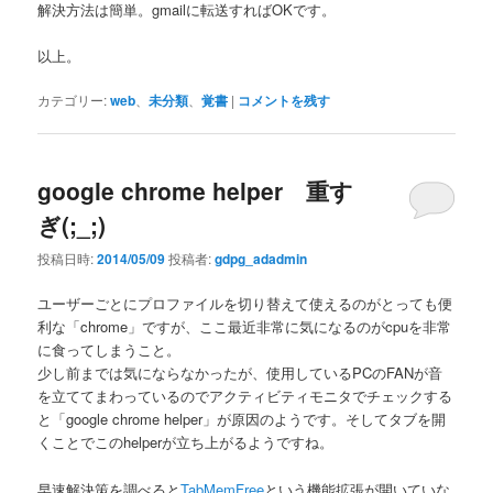
解決方法は簡単。gmailに転送すればOKです。
以上。
カテゴリー:
web
、
未分類
、
覚書
|
コメントを残す
google chrome helper 重す
ぎ(;_;)
投稿日時:
2014/05/09
投稿者:
gdpg_adadmin
ユーザーごとにプロファイルを切り替えて使えるのがとっても便
利な「chrome」ですが、ここ最近非常に気になるのがcpuを非常
に食ってしまうこと。
少し前までは気にならなかったが、使用しているPCのFANが音
を立ててまわっているのでアクティビティモニタでチェックする
と「google chrome helper」が原因のようです。そしてタブを開
くことでこのhelperが立ち上がるようですね。
早速解決策を調べると
TabMemFree
という機能拡張が開いていな