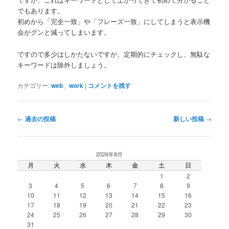
でもあります。
初めから「完全一致」や「フレーズ一致」にしてしまうと表示機
会がグンと減ってしまいます。
ですので多少はしかたないですが、定期的にチェックし、無駄な
キーワードは除外しましょう。
カテゴリー:
web
、
work
|
コメントを残す
投
←
過去の投稿
新しい投稿
→
稿
ナ
ビ
2026年8月
ゲ
月
火
水
木
金
土
日
ー
1
2
シ
3
4
5
6
7
8
9
ョ
10
11
12
13
14
15
16
ン
17
18
19
20
21
22
23
24
25
26
27
28
29
30
31