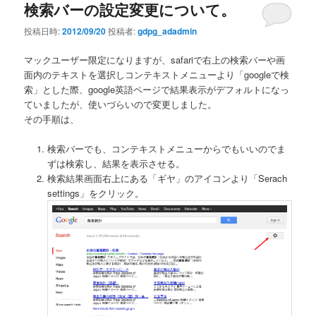
検索バーの設定変更について。
ビ
ゲ
投稿日時:
2012/09/20
投稿者:
gdpg_adadmin
ー
シ
マックユーザー限定になりますが、safariで右上の検索バーや画
ョ
面内のテキストを選択しコンテキストメニューより「googleで検
ン
索」とした際、google英語ページで結果表示がデフォルトになっ
ていましたが、使いづらいので変更しました。
その手順は、
検索バーでも、コンテキストメニューからでもいいのでま
ずは検索し、結果を表示させる。
検索結果画面右上にある「ギヤ」のアイコンより「Serach
settings」をクリック。