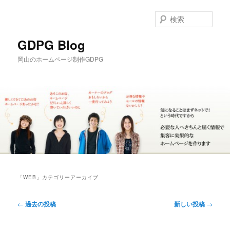
メ
サ
イ
ブ
検
ン
コ
索
コ
ン
GDPG Blog
ン
テ
岡山のホームページ制作GDPG
テ
ン
ン
ツ
ツ
へ
へ
移
移
動
動
メ
イ
「
WEB
」カテゴリーアーカイブ
ン
メ
投
ニ
←
過去の投稿
新しい投稿
→
稿
ュ
ナ
ー