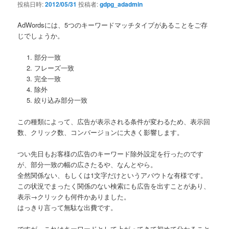
投稿日時:
2012/05/31
投稿者:
gdpg_adadmin
AdWordsには、5つのキーワードマッチタイプがあることをご存
じでしょうか。
部分一致
フレーズ一致
完全一致
除外
絞り込み部分一致
この種類によって、広告が表示される条件が変わるため、表示回
数、クリック数、コンバージョンに大きく影響します。
つい先日もお客様の広告のキーワード除外設定を行ったのです
が、部分一致の幅の広さたるや、なんとやら。
全然関係ない、もしくは1文字だけというアバウトな有様です。
この状況でまったく関係のない検索にも広告を出すことがあり、
表示→クリックも何件かありました。
はっきり言って無駄な出費です。
ですが、これはキーワードとして上がってきて初めて分かること