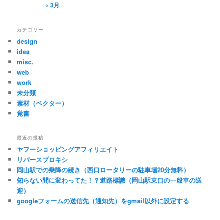
« 3月
カテゴリー
design
idea
misc.
web
work
未分類
素材（ベクター）
覚書
最近の投稿
ヤフーショッピングアフィリエイト
リバースプロキシ
岡山駅での乗降の続き（西口ロータリーの駐車場20分無料）
知らない間に変わってた！？道路標識（岡山駅東口の一般車の送
迎）
googleフォームの送信先（通知先）をgmail以外に設定する