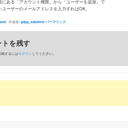
程にある「アカウント権限」から「ユーザーを追加」で
いユーザーのメールアドレスを入力すればOK。
web
作成者:
gdpg_adadmin
パーマリンク
ントを残す
投稿するには
ログイン
してください。