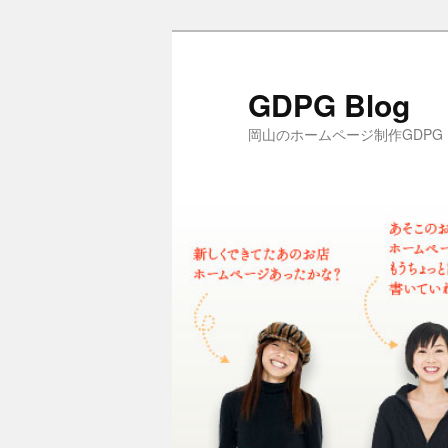
メ
イ
ン
GDPG Blog
コ
岡山のホームページ制作GDPG
ン
テ
ン
ツ
へ
移
動