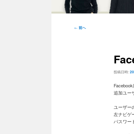
メ
イ
投
←
前へ
ン
稿
メ
ナ
ニ
ビ
ュ
Fa
ゲ
ー
ー
シ
投稿日時:
20
ョ
ン
Faceb
追加ユー
ユーザー
左ナビゲ
パスワー